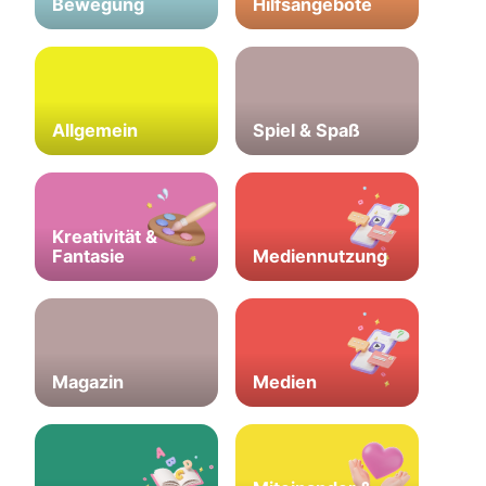
Bewegung
Hilfsangebote
Allgemein
Spiel & Spaß
Kreativität &
Fantasie
Mediennutzung
Magazin
Medien