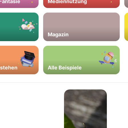
 Fantasie
Mediennutzung
Magazin
rstehen
Alle Beispiele