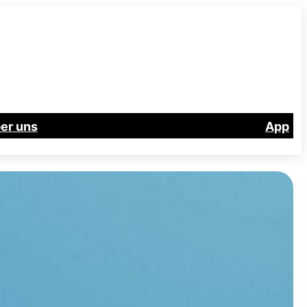
er uns
App