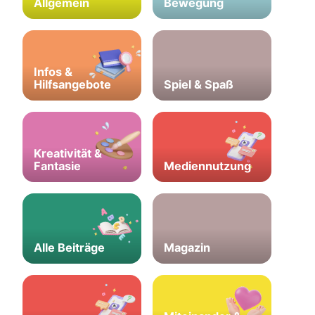
Allgemein
Bewegung
Infos &
Hilfsangebote
Spiel & Spaß
Kreativität &
Fantasie
Mediennutzung
Alle Beiträge
Magazin