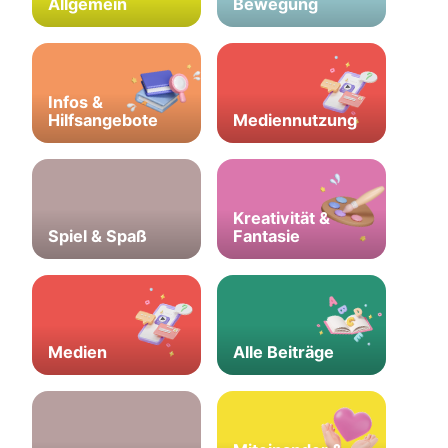
Allgemein
Bewegung
Infos &
Hilfsangebote
Mediennutzung
Kreativität &
Spiel & Spaß
Fantasie
Medien
Alle Beiträge