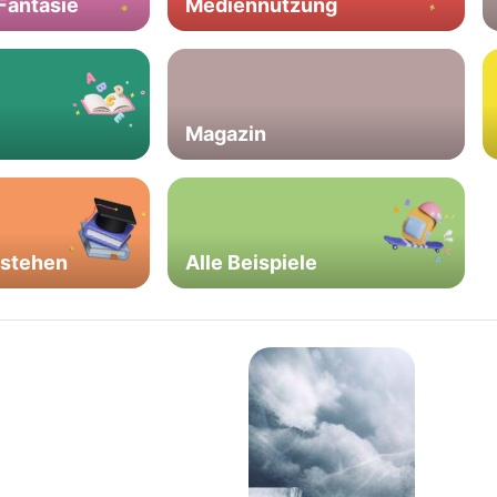
 Fantasie
Mediennutzung
Magazin
rstehen
Alle Beispiele