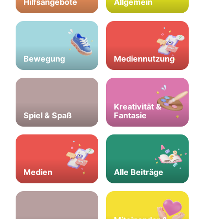
Hilfsangebote
Allgemein
Bewegung
Mediennutzung
Kreativität &
Spiel & Spaß
Fantasie
Medien
Alle Beiträge