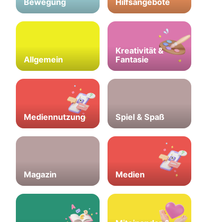
Bewegung
Hilfsangebote
Kreativität &
Allgemein
Fantasie
Mediennutzung
Spiel & Spaß
Magazin
Medien