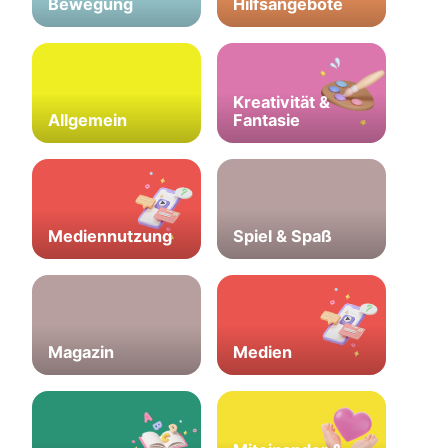
Bewegung
Hilfsangebote
Kreativität &
Allgemein
Fantasie
Mediennutzung
Spiel & Spaß
Magazin
Medien