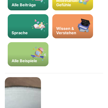
Miteinander &
Alle Beiträge
Gefühle
Wissen &
Sprache
Verstehen
Alle Beispiele