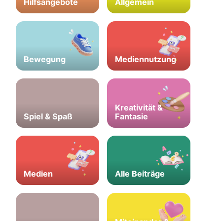
Hilfsangebote
Allgemein
Bewegung
Mediennutzung
Kreativität &
Spiel & Spaß
Fantasie
Medien
Alle Beiträge