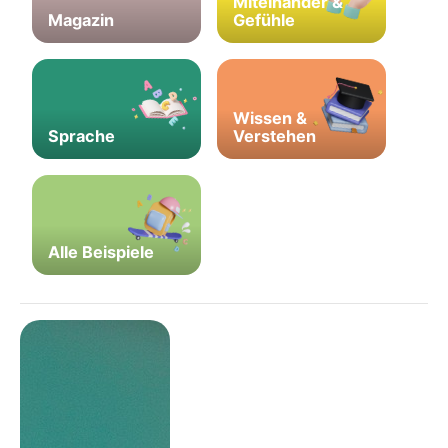
Miteinander &
Magazin
Gefühle
Wissen &
Sprache
Verstehen
Alle Beispiele