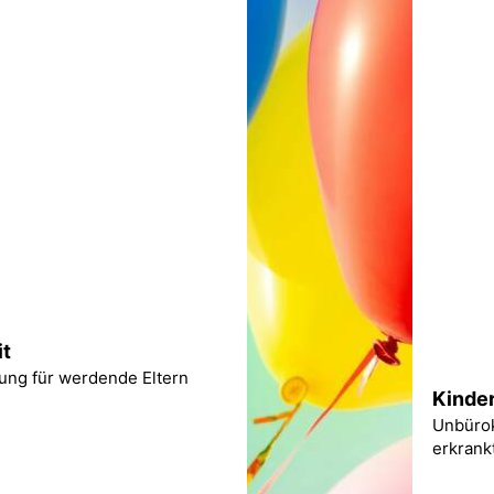
it
ung für werdende Eltern
Kinder
Unbürok
erkrankt