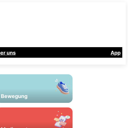
er uns
App
Bewegung