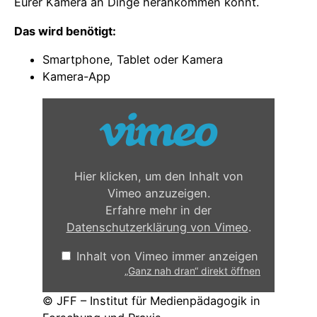
Eurer Kamera an Dinge herankommen könnt.
Das wird benötigt:
Smartphone, Tablet oder Kamera
Kamera-App
„
G
a
n
z
n
Hier klicken, um den Inhalt von
a
Vimeo anzuzeigen.
h
Erfahre mehr in der
d
Datenschutzerklärung von Vimeo
.
r
a
Inhalt von Vimeo immer anzeigen
n
„Ganz nah dran“ direkt öffnen
“
v
© JFF – Institut für Medienpädagogik in
o